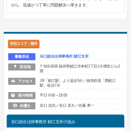
がら、迅速かつ丁寧に問題解決へ導きます。
対応エリア：福井
谷口総合法律事務所 鯖江支所
事務所名
〒916-0026 福井県鯖江市本町1丁目1-9 煙安ビル2
所在地
階
JR「鯖江駅」より徒歩5分／福井鉄道「西鯖江
アクセス
駅」徒歩7分
平日 9:00～18:00
受付時間
谷口 忠武／谷口 直大／佐藤 孝一
弁護士
谷口総合法律事務所 鯖江支所の強み