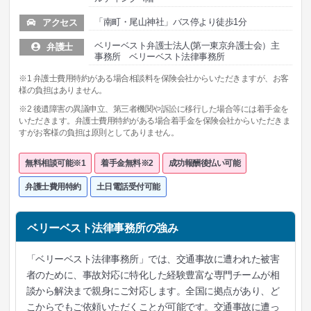
「南町・尾山神社」バス停より徒歩1分
アクセス
ベリーベスト弁護士法人(第一東京弁護士会）主
弁護士
事務所 ベリーベスト法律事務所
※1 弁護士費用特約がある場合相談料を保険会社からいただきますが、お客
様の負担はありません。
※2 後遺障害の異議申立、第三者機関や訴訟に移行した場合等には着手金を
いただきます。弁護士費用特約がある場合着手金を保険会社からいただきま
すがお客様の負担は原則としてありません。
無料相談可能※1
着手金無料※2
成功報酬後払い可能
弁護士費用特約
土日電話受付可能
ベリーベスト法律事務所の強み
「ベリーベスト法律事務所」では、交通事故に遭われた被害
者のために、事故対応に特化した経験豊富な専門チームが相
談から解決まで親身にご対応します。全国に拠点があり、ど
こからでもご依頼いただくことが可能です。交通事故に遭っ