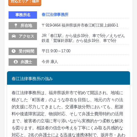
対応エリア：福井
春江法律事務所
事務所名
〒919-0464 福井県坂井市春江町江留上錦60-1
所在地
JR「春江駅」から徒歩19分、車で5分／えちぜん
アクセス
鉄道「鷲塚針原駅」から徒歩19分、車で5分
平日 9:00～17:00
受付時間
今井 康人
弁護士
春江法律事務所の強み
春江法律事務所は、福井県坂井市で初めて開設され、地域に
根ざした「町医者」のような存在を目指し、地元の方々の法
的支援に尽力してきました。交通事故分野においても、慰謝
料や後遺障害認定、物損対応、そして弁護士費用特約の活用
まで、被害者の立場に寄り添いながら実務的かつ柔軟な解決
を図ります。相談者の信念や考えを丁寧にくみ取る共感的な
対応と、2名の弁護士による迅速な連携体制で、坂井市・あわ