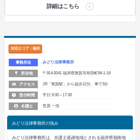
詳細はこちら
対応エリア：福井
みどり法律事務所
事務所名
〒914-0041 福井県敦賀市布田町84-1-18
所在地
JR「敦賀駅」から徒歩12分、車で3分
アクセス
平日 9:00～17:00
受付時間
笠原 一浩
弁護士
みどり法律事務所の強み
みどり法律事務所は、弁護士過疎地域とされる福井県嶺南地