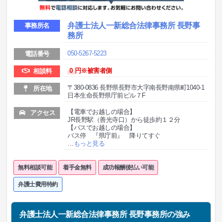
弁護士法人一新総合法律事務所 長野事
事務所名
務所
050-5267-5223
電話番号
0
円※被害者側
相談料
〒380-0836 長野県長野市大字南長野南県町1040-1
所在地
日本生命長野県庁前ビル７F
【電車でお越しの場合】
アクセス
JR長野駅（善光寺口）から徒歩約１２分
【バスでお越しの場合】
バス停 『県庁前』 降りてすぐ
…
もっと見る
無料相談可能
着手金無料
成功報酬後払い可能
弁護士費用特約
弁護士法人一新総合法律事務所 長野事務所の強み