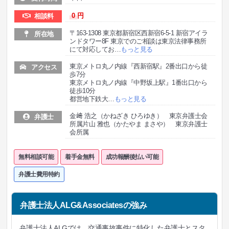
0
円
相談料
〒163-1308 東京都新宿区西新宿6-5-1 新宿アイラ
所在地
ンドタワー8F 東京でのご相談は東京法律事務所
にて対応してお
…
もっと見る
東京メトロ丸ノ内線『西新宿駅』2番出口から徒
アクセス
歩7分
東京メトロ丸ノ内線『中野坂上駅』1番出口から
徒歩10分
都営地下鉄大
…
もっと見る
金﨑 浩之（かねざき ひろゆき） 東京弁護士会
弁護士
所属片山 雅也（かたやま まさや） 東京弁護士
会所属
無料相談可能
着手金無料
成功報酬後払い可能
弁護士費用特約
弁護士法人ALG&Associatesの強み
弁護士法人ALGでは、交通事故事件に特化した弁護士とスタ