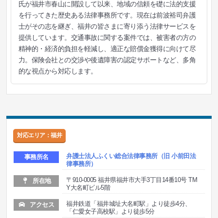
氏が福井市春山に開設して以来、地域の信頼を礎に法的支援
を行ってきた歴史ある法律事務所です。現在は前波裕司弁護
士がその志を継ぎ、福井の皆さまに寄り添う法律サービスを
提供しています。交通事故に関する案件では、被害者の方の
精神的・経済的負担を軽減し、適正な賠償金獲得に向けて尽
力。保険会社との交渉や後遺障害の認定サポートなど、多角
的な視点から対応します。
対応エリア：福井
弁護士法人ふくい総合法律事務所（旧 小前田法
事務所名
律事務所）
〒910-0005 福井県福井市大手3丁目14番10号 TM
所在地
Y大名町ビル5階
福井鉄道「福井城址大名町駅」より徒歩4分、
アクセス
「仁愛女子高校駅」より徒歩5分