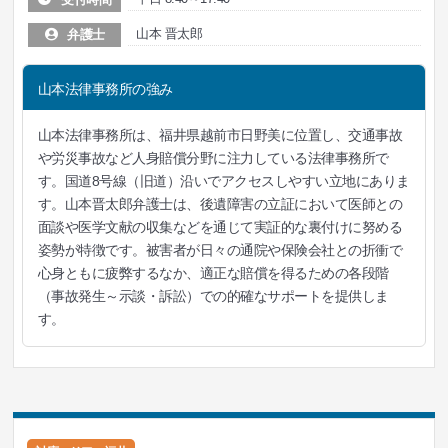
山本 晋太郎
弁護士
山本法律事務所の強み
山本法律事務所は、福井県越前市日野美に位置し、交通事故
や労災事故など人身賠償分野に注力している法律事務所で
す。国道8号線（旧道）沿いでアクセスしやすい立地にありま
す。山本晋太郎弁護士は、後遺障害の立証において医師との
面談や医学文献の収集などを通じて実証的な裏付けに努める
姿勢が特徴です。被害者が日々の通院や保険会社との折衝で
心身ともに疲弊するなか、適正な賠償を得るための各段階
（事故発生～示談・訴訟）での的確なサポートを提供しま
す。