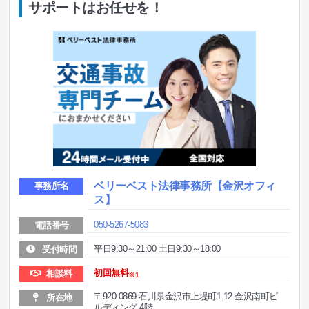
サポートはお任せを！
ベリーベスト法律事務所
【金沢オフィ
事務所名
ス】
050-5267-5083
電話番号
平日9:30～21:00 土日9:30～18:00
受付時間
初回無料
相談料
※1
〒920-0869 石川県金沢市上堤町1-12 金沢南町ビ
所在地
ルディング 4階