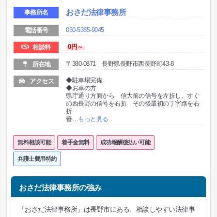
おさだ法律事務所
事務所名
050-5385-9045
電話番号
0円～
相談料
〒380-0871 長野県長野市西長野町43-8
所在地
◆駐車場完備
アクセス
◆お車の方
県庁通り方面から 信大前の信号を左折し、すぐ
の西長野の信号を右折 その後最初の丁字路を右
折
善
…
もっと見る
無料相談可能
着手金無料
成功報酬後払い可能
弁護士費用特約
おさだ法律事務所の強み
「おさだ法律事務所」は長野市にある、相談しやすい法律事