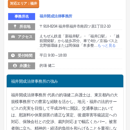
対応エリア：福井
福井開成法律事務所
事務所名
〒918‐8204 福井県福井市南四ツ居1丁目2-10
所在地
えちぜん鉄道「新福井駅」・「福井口駅」・「越
アクセス
前開発駅」から徒歩20分、車で4分／京福バス上
北野循環線または岡保線「本多整
…
もっと見る
平日 9:00～18:00
受付時間
的塲 健二
弁護士
福井開成法律事務所の強み
福井開成法律事務所 代表の的塲健二弁護士は、東京都内の大
規模事務所での豊富な経験を活かし、地元・福井の法的サー
ビスの充実を目指して平成29年に開設。交通事故において
は、慰謝料や休業損害の適正な算定、後遺障害等級認定への
対応、保険会社との交渉、裁判対応まで幅広くカバー。被害
者側に立ち、精神的・経済的負担を和らげることを重視しな