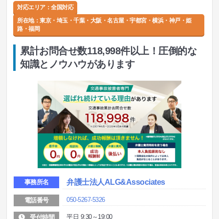
対応エリア：全国対応
所在地：
東京・埼玉・千葉・大阪・名古屋・宇都宮・横浜・神戸・姫
路・福岡
累計お問合せ数118,998件以上！圧倒的な
知識とノウハウがあります
弁護士法人ALG&Associates
事務所名
050-5267-5326
電話番号
平日 9:30～19:00
受付時間