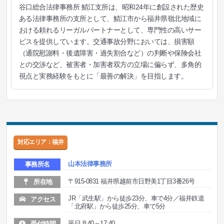
谷口総合法律事務所 鯖江支所は、昭和24年に創設された歴史
ある法律事務所の支所として、鯖江市から福井県嶺北地域に
おける頼れるリーガルパートナーとして、専門性の高いサー
ビスを提供しています。交通事故分野においては、損害額
（通院慰謝料・後遺障害・過失割合など）の判断や保険会社
との交渉など、被害者・加害者双方の立場に偏らず、多角的
視点と実務経験をもとに「最善の解決」を目指します。
対応エリア：福井
山本法律事務所
事務所名
〒915-0831 福井県越前市日野美1丁目3番26号
所在地
JR「武生駅」から徒歩23分、車で4分／福井鉄道
アクセス
「北府駅」から徒歩25分、車で5分
平日 8:40～17:40
受付時間