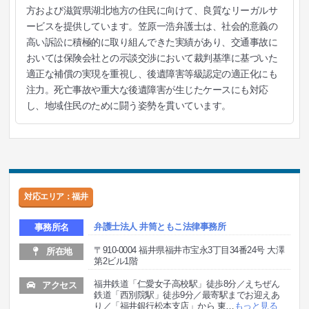
方および滋賀県湖北地方の住民に向けて、良質なリーガルサ
ービスを提供しています。笠原一浩弁護士は、社会的意義の
高い訴訟に積極的に取り組んできた実績があり、交通事故に
おいては保険会社との示談交渉において裁判基準に基づいた
適正な補償の実現を重視し、後遺障害等級認定の適正化にも
注力。死亡事故や重大な後遺障害が生じたケースにも対応
し、地域住民のために闘う姿勢を貫いています。
対応エリア：福井
弁護士法人 井筒ともこ法律事務所
事務所名
〒910-0004 福井県福井市宝永3丁目34番24号 大澤
所在地
第2ビル1階
福井鉄道「仁愛女子高校駅」徒歩8分／えちぜん
アクセス
鉄道「西別院駅」徒歩9分／最寄駅までお迎えあ
り／「福井銀行松本支店」から 東
…
もっと見る