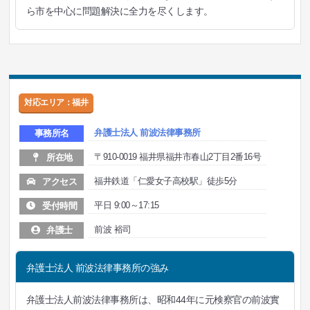
ら市を中心に問題解決に全力を尽くします。
対応エリア：福井
弁護士法人 前波法律事務所
事務所名
〒910-0019 福井県福井市春山2丁目2番16号
所在地
福井鉄道「仁愛女子高校駅」徒歩5分
アクセス
平日 9:00～17:15
受付時間
前波 裕司
弁護士
弁護士法人 前波法律事務所の強み
弁護士法人前波法律事務所は、昭和44年に元検察官の前波實