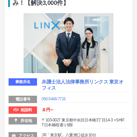
み！【解決3,000件】
弁護士法人法律事務所リンクス 東京オ
事務所名
フィス
050-5448-7715
電話番号
0
円～
相談料
〒103-0027 東京都中央区日本橋3丁目14-3 +SHIF
所在地
T日本橋桜通り6階
JR「東京駅」八重洲口徒歩10分
アクセス