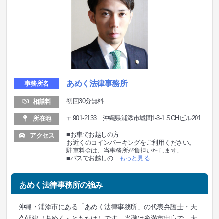
あめく法律事務所
事務所名
初回30分無料
相談料
〒901-2133 沖縄県浦添市城間1-3-1 SOHビル201
所在地
■お車でお越しの方
アクセス
お近くのコインパーキングをご利用ください。
駐車料金は、当事務所が負担いたします。
■バスでお越しの
…
もっと見る
あめく法律事務所の強み
沖縄・浦添市にある「あめく法律事務所」の代表弁護士・天
久朝建（あめく・ともたけ）です。当職は糸満市出身で、大