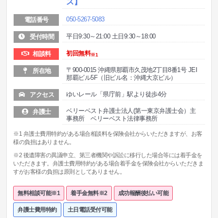
ス】
050-5267-5083
電話番号
平日9:30～21:00 土日9:30～18:00
受付時間
初回無料
相談料
※1
〒900‐0015 沖縄県那覇市久茂地2丁目8番1号 JEI
所在地
那覇ビル5F（旧ビル名：沖縄大京ビル）
ゆいレール「県庁前」駅より徒歩4分
アクセス
ベリーベスト弁護士法人(第一東京弁護士会）主
弁護士
事務所 ベリーベスト法律事務所
※1 弁護士費用特約がある場合相談料を保険会社からいただきますが、お客
様の負担はありません。
※2 後遺障害の異議申立、第三者機関や訴訟に移行した場合等には着手金を
いただきます。弁護士費用特約がある場合着手金を保険会社からいただきま
すがお客様の負担は原則としてありません。
無料相談可能※1
着手金無料※2
成功報酬後払い可能
弁護士費用特約
土日電話受付可能