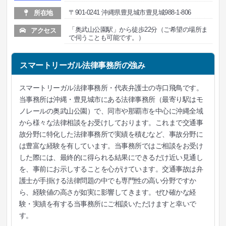
〒901-0241 沖縄県豊見城市豊見城988-1-806
所在地
「奥武山公園駅」から徒歩22分（ご希望の場所ま
アクセス
で伺うことも可能です。）
スマートリーガル法律事務所の強み
スマートリーガル法律事務所・代表弁護士の寺口飛鳥です。
当事務所は沖縄・豊見城市にある法律事務所（最寄り駅はモ
ノレールの奥武山公園）で、同市や那覇市を中心に沖縄全域
から様々な法律相談をお受けしております。これまで交通事
故分野に特化した法律事務所で実績を積むなど、事故分野に
は豊富な経験を有しています。当事務所ではご相談をお受け
した際には、最終的に得られる結果にできるだけ近い見通し
を、事前にお示しすることを心がけています。交通事故は弁
護士が手掛ける法律問題の中でも専門性の高い分野ですか
ら、経験値の高さが如実に影響してきます。ぜひ確かな経
験・実績を有する当事務所にご相談いただけますと幸いで
す。