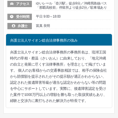
ゆいレール「壺川駅」徒歩9分／沖縄県路線バス
アクセス
「那覇高校前」停留所より徒歩2分／駐車場あり
平日 9:00～18:00
受付時間
當真 良明
弁護士
弁護士法人サイオン総合法律事務所の強み
弁護士法人サイオン総合法律事務所の事務所名は、琉球王国
時代の宰相・蔡温（さいおん）に由来しており、「地元沖縄
の自立と発展に尽くす法律事務所」を理念として掲げていま
す。 個人のお客様からの交通事故相談では、相手の保険会社
から賠償額を提示されたがその提示額が適正かわからない、
認定された後遺障害等級が適当な認定かわからない等の問題
を中心にサポートしています。実際に、後遺障害認定を受け
た案件で1000万円以上の増額を勝ち取った取扱実績もあり、
経験と交渉力に裏打ちされた解決力が特長です。