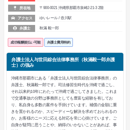
〒900-0021 沖縄県那覇市泉崎2-21-3 2階
所在地
ゆいレール / 壺川駅
アクセス
秋滿 毅一郎
弁護士
成功報酬後払い可能
弁護士費用特約
弁護士法人与世田綜合法律事務所（秋滿毅一郎弁護
士）の強み
沖縄市那覇市にある「弁護士法人与世田綜合法律事務所」の
弁護士、秋滿毅一郎です。司法修習生時代を沖縄で過ごし、
それ以来約10年にわたって沖縄で過ごしてきました。これま
で交通事故の分野は事務所としても豊富な経験を有してお
り、私自身も多数の案件を手掛けています。補償の金額に重
きを置かれるのか、スピーディーな解決を求めておられるの
か。お客様のニーズに応える対応を常に心掛けています。ご
自身が疑問に思うことや、納得のいかないことがあれば、事