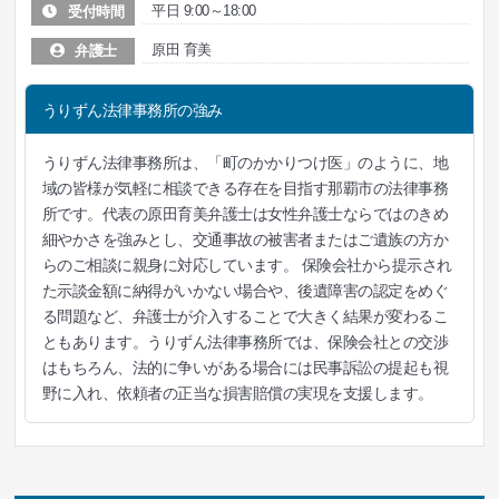
平日 9:00～18:00
受付時間
原田 育美
弁護士
うりずん法律事務所の強み
うりずん法律事務所は、「町のかかりつけ医」のように、地
域の皆様が気軽に相談できる存在を目指す那覇市の法律事務
所です。代表の原田育美弁護士は女性弁護士ならではのきめ
細やかさを強みとし、交通事故の被害者またはご遺族の方か
らのご相談に親身に対応しています。 保険会社から提示され
た示談金額に納得がいかない場合や、後遺障害の認定をめぐ
る問題など、弁護士が介入することで大きく結果が変わるこ
ともあります。うりずん法律事務所では、保険会社との交渉
はもちろん、法的に争いがある場合には民事訴訟の提起も視
野に入れ、依頼者の正当な損害賠償の実現を支援します。