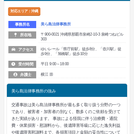
対応エリア：沖縄
美ら島法律事務所
事務所名
〒900-0021 沖縄県那覇市泉崎2-10-3 泉崎つねビル
所在地
303
ゆいレール「県庁前駅」徒歩8分、「壺川駅」徒
アクセス
歩9分、「旭橋駅」徒歩10分
平日 9:00～18:00
受付時間
横江 崇
弁護士
美ら島法律事務所の強み
交通事故は美ら島法律事務所が最も多く取り扱う分野の一つ
であり、被害者・加害者の別なく、数多くのご依頼を受けて
きた実績があります。 事故による怪我に伴う治療費・通院
費・休業損害・慰謝料から、後遺障害等級に応じた逸失利益
や後遺障害慰謝料まで、各損害項目と金額の妥当性について