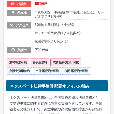
初回無料
相談料
〒900-0022 沖縄県那覇市樋川1丁目16-11 リー
所在地
ガルプラザビル4階
那覇地方裁判所より徒歩5分
アクセス
サンエー城岳食品館より徒歩2分
城岳小学校より徒歩2分
下間 俊哉
弁護士
無料相談可能
着手金無料
成功報酬後払い可能
弁護士費用特約
土日電話受付可能
夜間電話受付可能
ネクスパート法律事務所 那覇オフィスの強み
ネクスパート法律事務所は、全国規模の総合法律事務所とし
て交通事故に関する案件に豊富な実績を有しています。事故
被害者の味方として、死亡事故や高次脳機能障害から頚椎捻