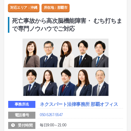
対応エリア：沖縄
所在地：
那覇市
死亡事故から高次脳機能障害・ むち打ちま
で専門ノウハウでご対応
ネクスパート法律事務所 那覇オフィス
事務所名
050-5267-5547
電話番号
毎日9:00～21:00
受付時間