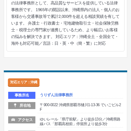
の法律事務所として、高品質なサービスを提供している法律
事務所です。 1965年の開設以来、沖縄県内の法人・個人のお
客様から交通事故等で累計2,000件を超える相談実績を有して
います。 弁護士・行政書士・宅地建物取引士・社会保険労務
士・税理士の専門家が連携しているため、より幅広いお客様
の悩みを解決できます。 対応エリア：沖縄全土・全国全て・
海外も対応可能／言語：日・英・中（簡・繁）に対応
対応エリア：沖縄
うりずん法律事務所
事務所名
〒900-0022 沖縄県那覇市樋川1-13-36 でいごビル2
所在地
F
ゆいレール「県庁前駅」より徒歩13分／沖縄県路
アクセス
線バス「那覇高校前」停留所より徒歩3分