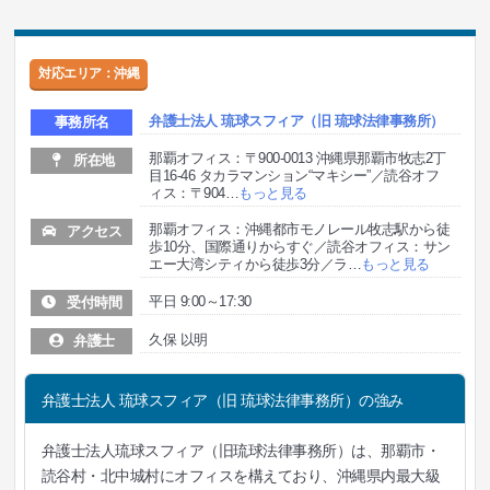
対応エリア：沖縄
弁護士法人 琉球スフィア（旧 琉球法律事務所）
事務所名
那覇オフィス：〒900-0013 沖縄県那覇市牧志2丁
所在地
目16-46 タカラマンション“マキシー”／読谷オフ
ィス：〒904
…
もっと見る
那覇オフィス：沖縄都市モノレール牧志駅から徒
アクセス
歩10分、国際通りからすぐ／読谷オフィス：サン
エー大湾シティから徒歩3分／ラ
…
もっと見る
平日 9:00～17:30
受付時間
久保 以明
弁護士
弁護士法人 琉球スフィア（旧 琉球法律事務所）の強み
弁護士法人琉球スフィア（旧琉球法律事務所）は、那覇市・
読谷村・北中城村にオフィスを構えており、沖縄県内最大級