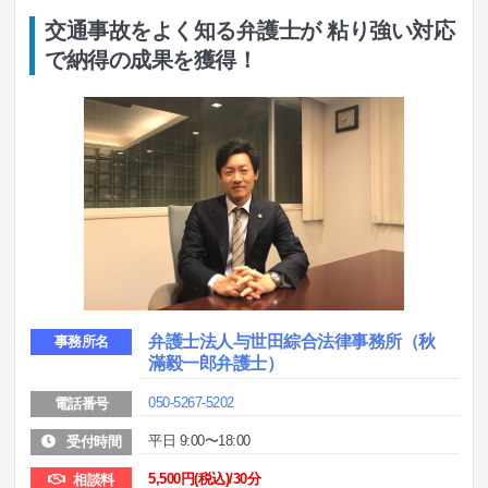
交通事故をよく知る弁護士が 粘り強い対応
で納得の成果を獲得！
弁護士法人与世田綜合法律事務所（秋
事務所名
滿毅一郎弁護士）
050-5267-5202
電話番号
平日 9:00〜18:00
受付時間
5,500円
(税込)/30分
相談料