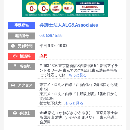
弁護士法人ALG&Associates
事務所名
050-5267-5326
電話番号
平日 9:30～19:00
受付時間
0
円
相談料
〒163-1308 東京都新宿区西新宿6-5-1 新宿アイラ
所在地
ンドタワー8F 東京でのご相談は東京法律事務所
にて対応してお
…
もっと見る
東京メトロ丸ノ内線『西新宿駅』2番出口から徒
アクセス
歩7分
東京メトロ丸ノ内線『中野坂上駅』1番出口から
徒歩10分
都営地下鉄大
…
もっと見る
金﨑 浩之（かねざき ひろゆき） 東京弁護士会
弁護士
所属片山 雅也（かたやま まさや） 東京弁護士
会所属