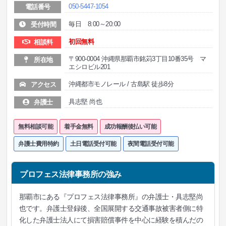
050-5447-1054
電話番号
毎日 8:00～20:00
受付時間
初回無料
相談料
〒900-0004 沖縄県那覇市銘苅3丁目10番35号 マ
所在地
エシロビル201
沖縄都市モノレール / 古島駅 徒歩8分
アクセス
具志堅 尚也
弁護士
無料相談可能
着手金無料
成功報酬後払い可能
弁護士費用特約
土日電話受付可能
夜間電話受付可能
プロフェス法律事務所の強み
那覇市にある『プロフェス法律事務所』の弁護士・具志堅尚
也です。弁護士登録後、全国展開する交通事故被害者側に特
化した弁護士法人にて損害賠償事件を中心に経験を積んだの