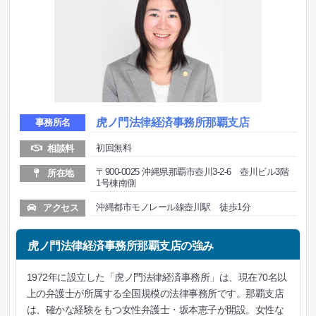
虎ノ門法律経済事務所那覇支店
事務所名
初回無料
相談料
〒900-0025 沖縄県那覇市壺川3-2-6 壺川ビル3階
所在地
1号棟南側
沖縄都市モノレール線壺川駅 徒歩1分
アクセス
虎ノ門法律経済事務所那覇支店の強み
1972年に設立した「虎ノ門法律経済事務所」は、現在70名以
上の弁護士が所属する全国規模の法律事務所です。那覇支店
は、確かな経験をもつ女性弁護士・坂本恵子が開設。女性な