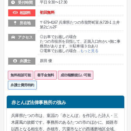
平日 9:30〜17:30
受付時間
初回無料
相談料
〒679-4167 兵庫県たつの市龍野町富永728-1 土井
所在地
第2ビル2F
◎お車でお越しの場合
アクセス
たつの市役所を目指して、正面入口向かい側に事
務所があります。※駐車場３台あり
◎電車でお越しの場合
…
もっと見る
原田 優
弁護士
無料相談可能
着手金無料
成功報酬後払い可能
弁護士費用特約
赤とんぼ法律事務所の強み
兵庫県たつの市は、童謡の「赤とんぼ」を作詞した詩人・三
木露風の故郷です。事務所のあるたつの市のほかに、姫路市
以西となる相生市、赤穂市、宍粟市などの西播磨地区全域、