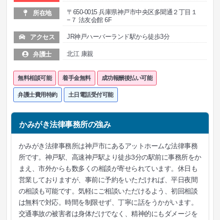
〒650-0015 兵庫県神戸市中央区多聞通２丁目１
所在地
−７ 法友会館 6F‎
JR神戸ハーバーランド駅から徒歩3分
アクセス
北江 康親
弁護士
無料相談可能
着手金無料
成功報酬後払い可能
弁護士費用特約
土日電話受付可能
かみがき法律事務所の強み
かみがき法律事務所は神戸市にあるアットホームな法律事務
所です。神戸駅、高速神戸駅より徒歩3分の駅前に事務所をか
まえ、市外からも数多くの相談が寄せられています。休日も
営業しておりますが、事前に予約をいただければ、平日夜間
の相談も可能です。気軽にご相談いただけるよう、初回相談
は無料で対応。時間を制限せず、丁寧に話をうかがいます。
交通事故の被害者は身体だけでなく、精神的にもダメージを