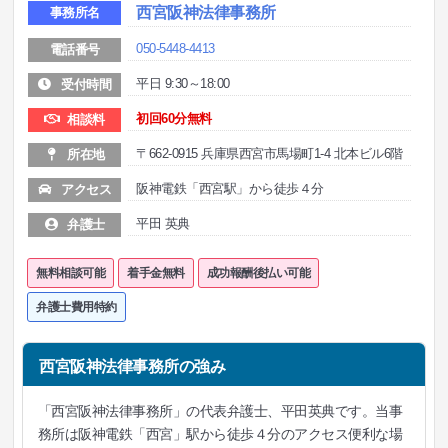
西宮阪神法律事務所
事務所名
050-5448-4413
電話番号
平日 9:30～18:00
受付時間
初回60分無料
相談料
〒662-0915 兵庫県西宮市馬場町1-4 北本ビル6階
所在地
阪神電鉄「西宮駅」から徒歩４分
アクセス
平田 英典
弁護士
無料相談可能
着手金無料
成功報酬後払い可能
弁護士費用特約
西宮阪神法律事務所の強み
「西宮阪神法律事務所」の代表弁護士、平田英典です。当事
務所は阪神電鉄「西宮」駅から徒歩４分のアクセス便利な場