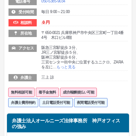
050-5385-9034
電話番号
毎日 9:00～21:00
受付時間
0
円
相談料
〒650-0021 兵庫県神戸市中央区三宮町一丁目4番
所在地
4号 木口ビル8階
阪急三宮駅徒歩３分、
アクセス
JR三ノ宮駅徒歩５分、
阪神三宮駅徒歩６分、
三宮センター街中央に位置するユニクロ、ZARA
を左に
…
もっと見る
三上 諒
弁護士
無料相談可能
着手金無料
成功報酬後払い可能
弁護士費用特約
土日電話受付可能
夜間電話受付可能
弁護士法人オールニーズ法律事務所 神戸オフィス
の強み