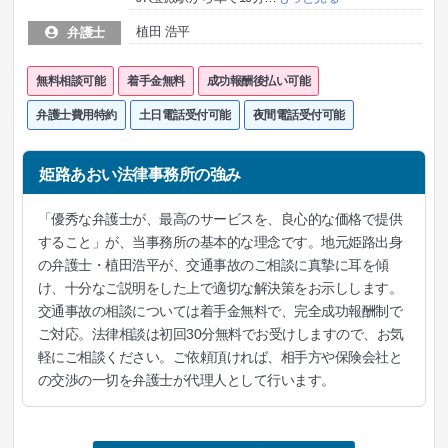
植田 浩平
弁護士
無料相談可能
着手金無料
成功報酬後払い可能
弁護士費用特約
土日電話受付可能
夜間電話受付可能
姫路あおい法律事務所の強み
「優秀な弁護士が、最高のサービスを、良心的な価格で提供
すること」が、当事務所の基本的な理念です。地元姫路出身
の弁護士・植田浩平が、交通事故のご相談に真摯に耳を傾
け、十分なご説明をした上で適切な解決策をお示しします。
交通事故の相談については着手金無料で、完全成功報酬制で
ご対応。法律相談は初回30分無料でお受けしますので、お気
軽にご相談ください。ご依頼頂ければ、相手方や保険会社と
の交渉の一切を弁護士が代理人として行います。