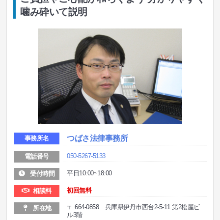
噛み砕いて説明
つばさ法律事務所
事務所名
050-5267-5133
電話番号
平日10:00~18:00
受付時間
初回無料
相談料
〒 664-0858 兵庫県伊丹市西台2-5-11 第2松屋ビ
所在地
ル3階