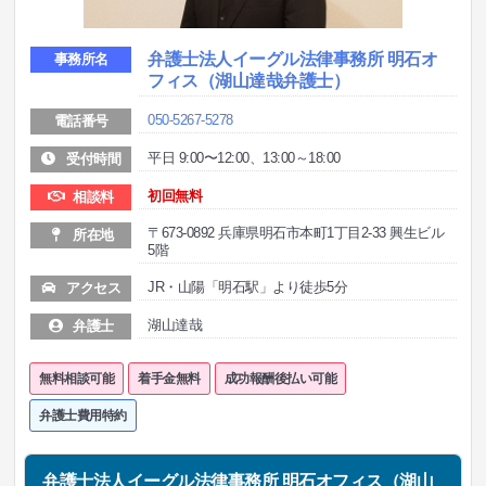
弁護士法人イーグル法律事務所 明石オ
事務所名
フィス（湖山達哉弁護士）
050-5267-5278
電話番号
平日 9:00〜12:00、13:00～18:00
受付時間
初回無料
相談料
〒673-0892 兵庫県明石市本町1丁目2-33 興生ビル
所在地
5階
JR・山陽「明石駅」より徒歩5分
アクセス
湖山達哉
弁護士
無料相談可能
着手金無料
成功報酬後払い可能
弁護士費用特約
弁護士法人イーグル法律事務所 明石オフィス（湖山