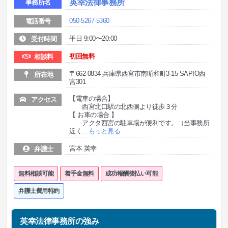
英幸法律事務所
事務所名
050-5267-5360
電話番号
平日 9:00〜20:00
受付時間
初回無料
相談料
〒662-0834 兵庫県西宮市南昭和町3-15 SAPIO西
所在地
宮301
【電車の場合】
アクセス
西宮北口駅の北西側より徒歩３分
【 お車の場合 】
アクタ西宮の駐車場が便利です。（当事務所
近く
…
もっと見る
宮本 英幸
弁護士
無料相談可能
着手金無料
成功報酬後払い可能
弁護士費用特約
英幸法律事務所の強み