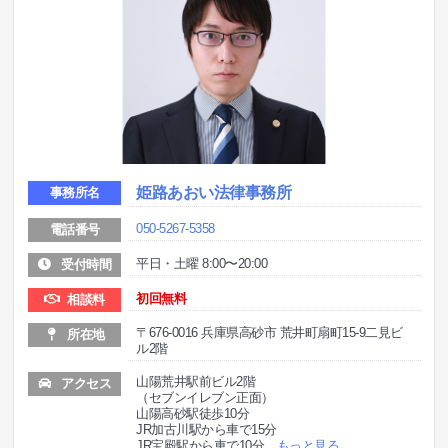
姫路あおい法律事務所
事務所名
050-5267-5358
電話番号
平日・土曜 8:00〜20:00
受付時間
初回無料
相談料
〒676-0016 兵庫県高砂市 荒井町扇町15-9二見ビ
所在地
ル2階
山陽荒井駅前ビル2階
アクセス
（セブンイレブン正面）
山陽高砂駅徒歩10分
JR加古川駅から車で15分
JR宝殿駅から車で10分
…
もっと見る