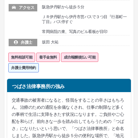
阪急伊丹駅から徒歩５分
アクセス
ＪＲ伊丹駅から伊丹市営バスで３つ目『行基町一
丁目』バス停すぐ
常岡病院の東、写真のビル看板が目印
坂田 大祐
弁護士
無料相談可能
着手金無料
成功報酬後払い可能
弁護士費用特約
つばさ法律事務所の強み
交通事故の被害者になると、怪我をすることの辛さはもちろ
ん、治療のための通院を余儀なくされ、仕事の制限など多く
の事柄で生活に支障をきたす状況になります。ご負担やご心
配を和らげ、前向きな一歩を踏み出してもらうための「つば
さ」になりたいという思いで、「つばさ法律事務所」と命名
しました。阪急伊丹駅から徒歩５分の便利な場所で、「地元