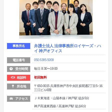
弁護士法人 法律事務所ロイヤーズ・ハ
事務所名
イ 神戸オフィス
050-5385-5009
電話番号
毎日 8:30〜19:00
受付時間
初回無料
相談料
〒650-0015 兵庫県神戸市中央区多聞通2丁目5−16
所在地
三江ビル6階
ＪＲ東海道・山陽本線 / 神戸駅 徒歩5分
アクセス
神戸高速東西線 / 高速神戸駅 徒歩6分