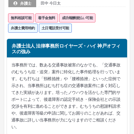
田中 今日太
弁護士
無料相談可能
着手金無料
成功報酬後払い可能
弁護士費用特約
土日電話受付可能
弁護士法人 法律事務所ロイヤーズ・ハイ 神戸オフィ
スの強み
当事務所では、数ある交通事故被害のなかでも、「交通事故
のむちうち症・追突」案件に特化した事件処理を行っていま
す。むち打ちは「頸椎捻挫」や「腰椎捻挫」といった症例で
示され、当事務所はむち打ち症の交通事故案件に多く対応し
てきた実績があります。培ったノウハウを活かした専門的サ
ポートによって、後遺障害の認定手続き・保険会社との示談
交渉を有利に進めることができます。むちうちの慰謝料請求
や、後遺障害等級の申請に関してお困りのことがあれば、交
通事故に詳しい当事務所が力になりますのでご相談くださ
い。