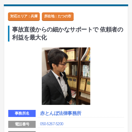
対応エリア：兵庫
所在地：
たつの市
事故直後からの細かなサポートで 依頼者の
利益を最大化
赤とんぼ法律事務所
事務所名
050-5267-5200
電話番号