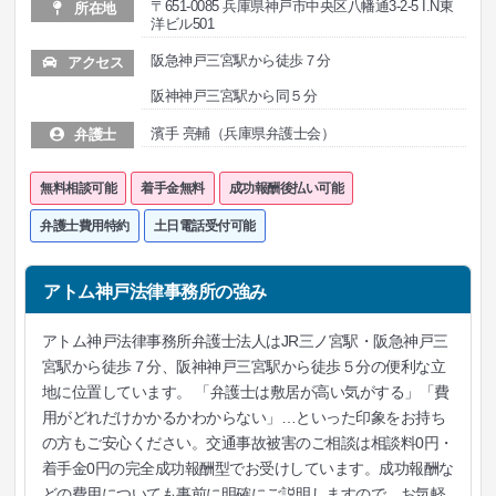
〒651-0085 兵庫県神戸市中央区八幡通3-2-5 I.N東
所在地
洋ビル501
阪急神戸三宮駅から徒歩７分
アクセス
阪神神戸三宮駅から同５分
濱手 亮輔（兵庫県弁護士会）
弁護士
無料相談可能
着手金無料
成功報酬後払い可能
弁護士費用特約
土日電話受付可能
アトム神戸法律事務所の強み
アトム神戸法律事務所弁護士法人はJR三ノ宮駅・阪急神戸三
宮駅から徒歩７分、阪神神戸三宮駅から徒歩５分の便利な立
地に位置しています。 「弁護士は敷居が高い気がする」「費
用がどれだけかかるかわからない」…といった印象をお持ち
の方もご安心ください。交通事故被害のご相談は相談料0円・
着手金0円の完全成功報酬型でお受けしています。成功報酬な
どの費用についても事前に明確にご説明しますので、お気軽