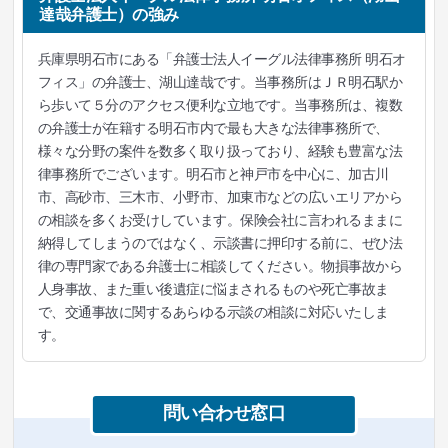
達哉弁護士）の強み
兵庫県明石市にある「弁護士法人イーグル法律事務所 明石オ
フィス」の弁護士、湖山達哉です。当事務所はＪＲ明石駅か
ら歩いて５分のアクセス便利な立地です。当事務所は、複数
の弁護士が在籍する明石市内で最も大きな法律事務所で、
様々な分野の案件を数多く取り扱っており、経験も豊富な法
律事務所でございます。明石市と神戸市を中心に、加古川
市、高砂市、三木市、小野市、加東市などの広いエリアから
の相談を多くお受けしています。保険会社に言われるままに
納得してしまうのではなく、示談書に押印する前に、ぜひ法
律の専門家である弁護士に相談してください。物損事故から
人身事故、また重い後遺症に悩まされるものや死亡事故ま
で、交通事故に関するあらゆる示談の相談に対応いたしま
す。
問い合わせ窓口