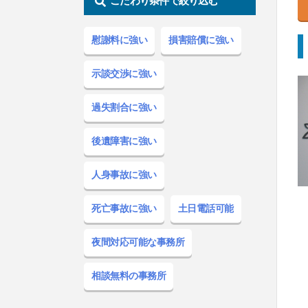
こだわり条件で絞り込む
慰謝料
に強い
損害賠償
に強い
示談交渉
に強い
過失割合
に強い
後遺障害
に強い
人身事故
に強い
死亡事故
に強い
土日電話
可能
夜間対応
可能な事務所
相談無料
の事務所