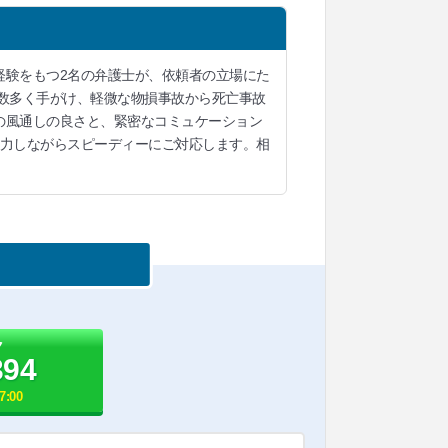
経験をもつ2名の弁護士が、依頼者の立場にた
数多く手がけ、軽微な物損事故から死亡事故
の風通しの良さと、緊密なコミュケーション
協力しながらスピーディーにご対応します。相
ク
394
:00