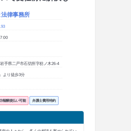
ま法律事務所
193
7:00
03 岩手県二戸市石切所字枋ノ木26-4
」より徒歩3分
功報酬後払い可能
弁護士費用特約
県南の人々から、多くの相談を寄せられてい