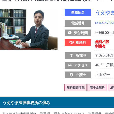
うえや
事務所名
050-5267-5
電話番号
平日9:00～1
受付時間
無料相談
相談料
制度有
〒028-61
所在地
JR「二戸駅
アクセス
上山 信一
弁護士
無料相談可能
着手金無料
成
うえやま法律事務所の強み
うえやま法律事務所は、岩手県二戸市に存在しており、岩手県北～青森