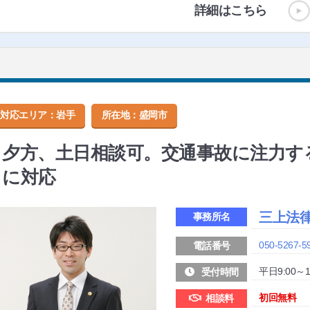
詳細はこちら
対応エリア：岩手
所在地：
盛岡市
夕方、土日相談可。交通事故に注力す
に対応
三上法
事務所名
050-5267-5
電話番号
平日9:00～1
受付時間
初回無料
相談料