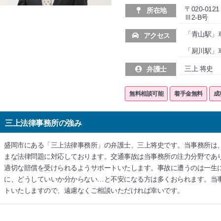
〒020-01
所在地
Ⅲ2-B号
「青山駅」
アクセス
「厨川駅」
三上 将史
弁護士
無料相談可能
着手金無料
成
三上法律事務所の強み
盛岡市にある「三上法律事務所」の弁護士、三上将史です。当事務所は
まな法律問題に対応しております。交通事故は当事務所の注力分野であ
適切な賠償を受けられるようサポートいたします。事故に遭うのは一生
に、どうしていいか分からない…と不安になる方は多くおられます。当
トいたしますので、遠慮なくご相談いただければ幸いです。