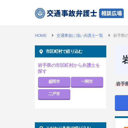
HOME
交通事故に強い弁護士一覧
岩手県
市区町村で絞り込む
岩手県の市区町村から弁護士を
探す
盛岡市
一関市
岩手
二戸市