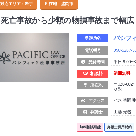
対応エリア：岩手
所在地：
盛岡市
死亡事故から少額の物損事故まで幅広
パシフ
事務所名
050-5267-5
電話番号
平日 9:00〜
受付時間
初回無料
相談料
〒020-0
所在地
０階
バス 菜園川
アクセス
工藤 光機
弁護士
無料相談可能
弁護士費用特約