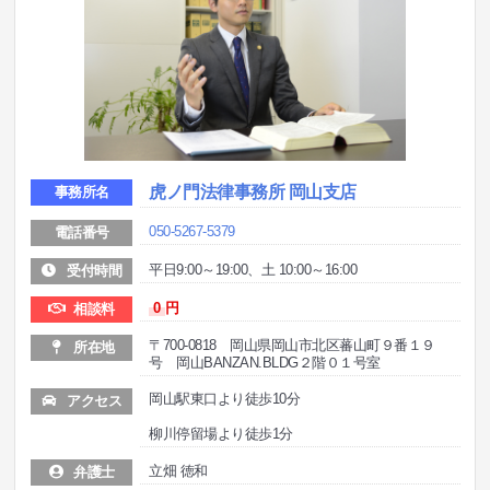
虎ノ門法律事務所 岡山支店
事務所名
050-5267-5379
電話番号
平日9:00～19:00、土 10:00～16:00
受付時間
0
円
相談料
〒700-0818 岡山県岡山市北区蕃山町９番１９
所在地
号 岡山BANZAN.BLDG２階０１号室
岡山駅東口より徒歩10分
アクセス
柳川停留場より徒歩1分
立畑 徳和
弁護士