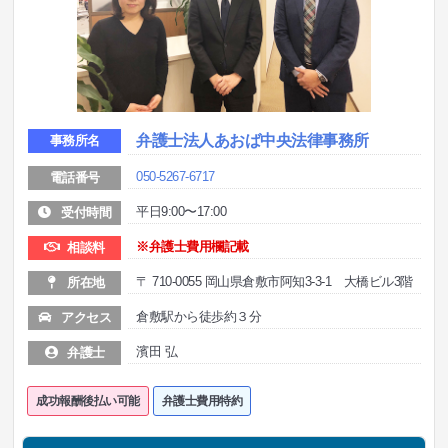
弁護士法人あおば中央法律事務所
事務所名
050-5267-6717
電話番号
平日9:00〜17:00
受付時間
※弁護士費用欄記載
相談料
〒 710-0055 岡山県倉敷市阿知3-3-1 大橋ビル3階
所在地
倉敷駅から徒歩約３分
アクセス
濱田 弘
弁護士
成功報酬後払い可能
弁護士費用特約