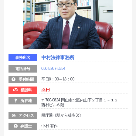
中村法律事務所
事務所名
050-5267-5354
電話番号
平日9：00～18：00
受付時間
0
円
相談料
〒700-0824 岡山市北区内山下２丁目１－１２
所在地
西村ビル６階
県庁通り駅から徒歩3分
アクセス
中村 有作
弁護士