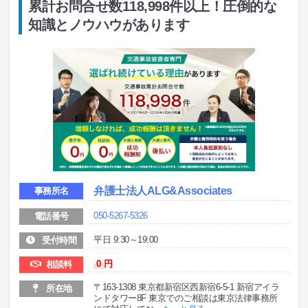
累計お問合せ数118,998件以上！圧倒的な
知識とノウハウがあります
弁護士法人ALG&Associates
事務所名
050-5267-5326
電話番号
平日 9:30～19:00
受付時間
0
円
相談料
〒163-1308 東京都新宿区西新宿6-5-1 新宿アイラ
所在地
ンドタワー8F 東京でのご相談は東京法律事務所