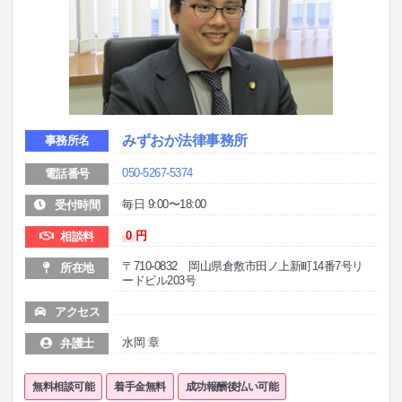
みずおか法律事務所
事務所名
050-5267-5374
電話番号
毎日 9:00〜18:00
受付時間
0
円
相談料
〒710-0832 岡山県倉敷市田ノ上新町14番7号リ
所在地
ードビル203号
アクセス
水岡 章
弁護士
無料相談可能
着手金無料
成功報酬後払い可能