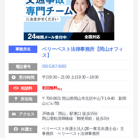
ベリーベスト法律事務所
【岡山オフィ
事務所名
ス】
050-5267-5083
電話番号
平日9:30～21:00 土日9:30～18:00
受付時間
初回無料
相談料
※1
〒700-0821 岡山県岡山市北区中山下1-9-40 新岡
所在地
山ビル7階
JR各線「岡山」駅東口 徒歩15分
アクセス
岡山電軌清輝橋線「郵便局前」徒歩3分
ベリーベスト弁護士法人(第一東京弁護士会）主
弁護士
事務所 ベリーベスト法律事務所