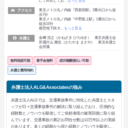
にて対応してお
…
もっと見る
東京メトロ丸ノ内線『西新宿駅』2番出口から徒
アクセス
歩7分
東京メトロ丸ノ内線『中野坂上駅』1番出口から
徒歩10分
都営地下鉄大
…
もっと見る
金﨑 浩之（かねざき ひろゆき） 東京弁護士会
弁護士
所属片山 雅也（かたやま まさや） 東京弁護士
会所属
無料相談可能
着手金無料
成功報酬後払い可能
弁護士費用特約
弁護士法人ALG&Associatesの強み
弁護士法人ALGでは、交通事故事件に特化した弁護士とスタ
ッフが日々交通事故事件の解決に取り組んでおり、圧倒的な
経験数とノウハウを駆使してご依頼者様の被害回復に取り組
んでいます。交通事故の累計お問合せ数は10万件以上の実績
があります。多くの経験から得た経験とノウハウを駆使し、