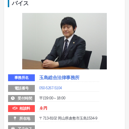
バイス
玉島総合法律事務所
事務所名
050-5267-5104
電話番号
平日9:00～18:00
受付時間
0
円
相談料
〒713-8102 岡山県倉敷市玉島1534-9
所在地
アクセス