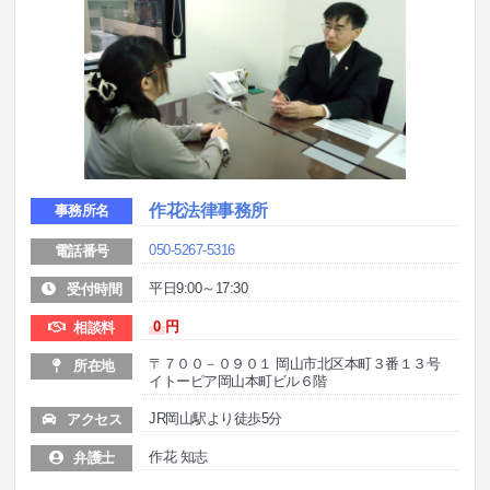
作花法律事務所
事務所名
050-5267-5316
電話番号
平日9:00～17:30
受付時間
0
円
相談料
〒７００－０９０１ 岡山市北区本町３番１３号
所在地
イトーピア岡山本町ビル６階
JR岡山駅より徒歩5分
アクセス
作花 知志
弁護士