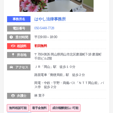
はやし法律事務所
事務所名
050-5448-7728
電話番号
平日9:00～18:00
受付時間
初回無料
相談料
〒700-0826 岡山県岡山市北区磨屋町7-18 磨屋町
所在地
千田ビル2階
ＪＲ「岡山」駅 徒歩１０分
アクセス
路面電車「郵便局前」駅 徒歩２分
岡電・中鉄・宇野・両備バス「ＮＴＴ岡山前」バ
ス停 徒歩２分
林 寛子
弁護士
無料相談可能
着手金無料
成功報酬後払い可能