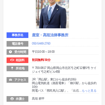
鹿室・髙垣法律事務所
事務所名
050-5448-2760
電話番号
平日10:00～18:00
受付時間
初回無料/30分
相談料
〒700-0817 岡山県岡山市北区弓之町12番5号 ケイ
所在地
ジェイ弓之町ビル4階
JR「岡山駅」東口から徒歩約18分
アクセス
岡山電気軌道（路面電車）「柳川駅」から徒歩約
10分
岡電バス「県民局入口駅」、「出石
…
もっと見る
髙垣 耕平
弁護士