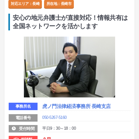
対応エリア：長崎
所在地：
長崎市
安心の地元弁護士が直接対応！情報共有は
全国ネットワークを活かします
虎ノ門法律経済事務所 長崎支店
事務所名
050-5267-5160
電話番号
平日9：30～18：00
受付時間