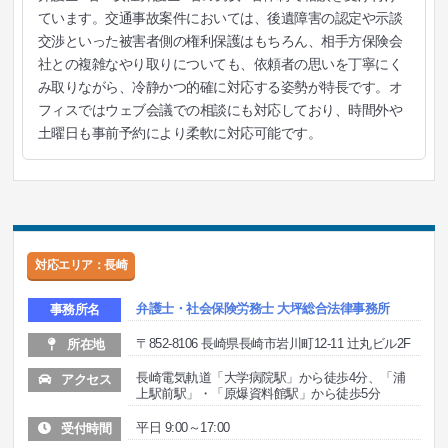
ています。交通事故案件においては、後遺障害の認定や示談
交渉といった被害者側の権利保護はもちろん、相手方保険会
社との複雑なやり取りについても、依頼者の思いを丁寧にく
み取りながら、冷静かつ的確に対応する姿勢が特長です。オ
フィスではウェブ会議での相談にも対応しており、時間外や
土曜日も事前予約により柔軟に対応可能です。
対応エリア：長崎
弁護士・社会保険労務士 大坪総合法律事務所
事務所名
〒852-8106 長崎県長崎市岩川町12-11 辻丸ビル2F
所在地
長崎電気軌道「大学病院駅」から徒歩4分、「浦
アクセス
上駅前駅」・「原爆資料館駅」から徒歩5分
平日 9:00～17:00
受付時間