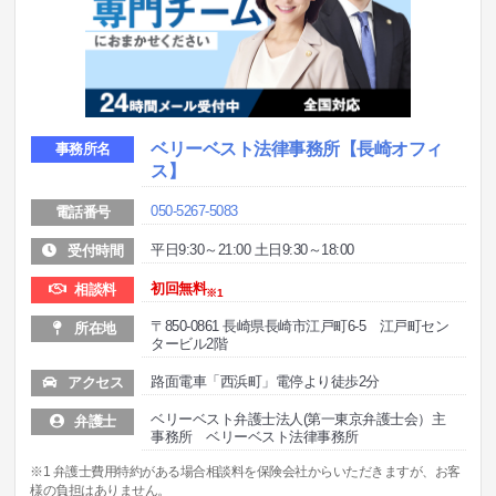
ベリーベスト法律事務所
【長崎オフィ
事務所名
ス】
050-5267-5083
電話番号
平日9:30～21:00 土日9:30～18:00
受付時間
初回無料
相談料
※1
〒850-0861 長崎県長崎市江戸町6-5 江戸町セン
所在地
タービル2階
路面電車「西浜町」電停より徒歩2分
アクセス
ベリーベスト弁護士法人(第一東京弁護士会）主
弁護士
事務所 ベリーベスト法律事務所
※1 弁護士費用特約がある場合相談料を保険会社からいただきますが、お客
様の負担はありません。