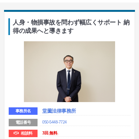
人身・物損事故を問わず幅広くサポート 納
得の成果へと導きます
堂薗法律事務所
事務所名
050-5448-7724
電話番号
3回
無料
相談料