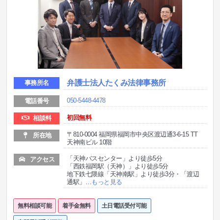
弁護士法人たくみ法律事務所
事務所名
050-5448-4478
電話番号
初回無料
相談料
〒810-0004 福岡県福岡市中央区渡辺通3-6-15 TT
所在地
天神南ビル 10階
「天神バスセンター」より徒歩5分
アクセス
「西鉄福岡駅（天神）」より徒歩5分
地下鉄七隈線「天神南駅」より徒歩3分・「渡辺
通駅」
…
もっと見る
無料相談可能
着手金無料
土日電話受付可能