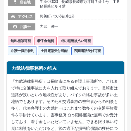
〒850-0033 長崎県長崎市万才町７番１号 ＴＢ
所在地
Ｍ長崎ビル４階
興善町バス停徒歩1分
アクセス
力武 伸一
弁護士
無料相談可能
着手金無料
成功報酬後払い可能
弁護士費用特約
土日電話受付可能
夜間電話受付可能
力武法律事務所の強み
「力武法律事務所」は長崎市にある弁護士事務所で、これま
で特に交通事故に力を入れて取り組んでおります。長崎市は
道路が狭いという地域性があり、バイクの絡む事故が多い土
地柄でもあります。そのため交通事故の被害者からの相談も
多く、代表弁護士の力武伸一はこれまで数多くの交通事故案
件を手掛けています。当事務所では初回相談は無料でお受け
しており、着手金もいただいていません。できる限り早い時
期に相談をいただけると、後の適正な損害賠償額の獲得につ