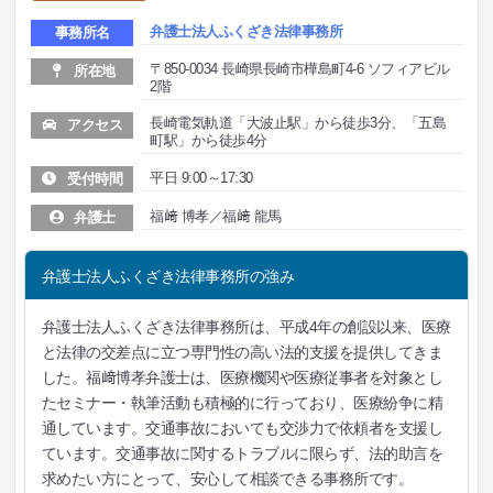
弁護士法人ふくざき法律事務所
事務所名
〒850-0034 長崎県長崎市樺島町4-6 ソフィアビル
所在地
2階
長崎電気軌道「大波止駅」から徒歩3分、「五島
アクセス
町駅」から徒歩4分
平日 9:00～17:30
受付時間
福﨑 博孝／福﨑 龍馬
弁護士
弁護士法人ふくざき法律事務所の強み
弁護士法人ふくざき法律事務所は、平成4年の創設以来、医療
と法律の交差点に立つ専門性の高い法的支援を提供してきま
した。福﨑博孝弁護士は、医療機関や医療従事者を対象とし
たセミナー・執筆活動も積極的に行っており、医療紛争に精
通しています。交通事故においても交渉力で依頼者を支援し
ています。交通事故に関するトラブルに限らず、法的助言を
求めたい方にとって、安心して相談できる事務所です。