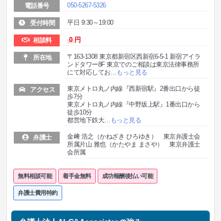
050-5267-5326
電話番号
平日 9:30～19:00
受付時間
0
円
相談料
〒163-1308 東京都新宿区西新宿6-5-1 新宿アイラ
所在地
ンドタワー8F 東京でのご相談は東京法律事務所
にて対応してお
…
もっと見る
東京メトロ丸ノ内線『西新宿駅』2番出口から徒
アクセス
歩7分
東京メトロ丸ノ内線『中野坂上駅』1番出口から
徒歩10分
都営地下鉄大
…
もっと見る
金﨑 浩之（かねざき ひろゆき） 東京弁護士会
弁護士
所属片山 雅也（かたやま まさや） 東京弁護士
会所属
無料相談可能
着手金無料
成功報酬後払い可能
弁護士費用特約