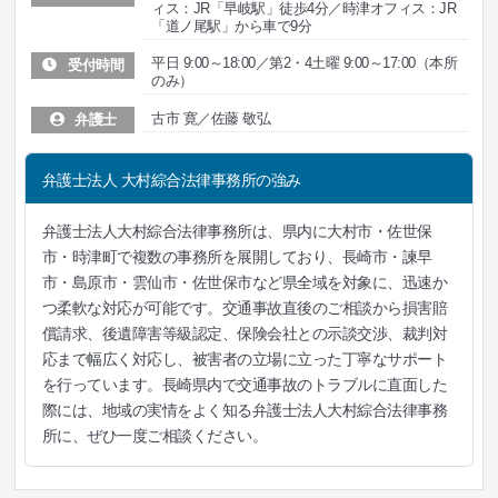
ィス：JR「早岐駅」徒歩4分／時津オフィス：JR
「道ノ尾駅」から車で9分
平日 9:00～18:00／第2・4土曜 9:00～17:00（本所
受付時間
のみ）
古市 寛／佐藤 敬弘
弁護士
弁護士法人 大村綜合法律事務所の強み
弁護士法人大村綜合法律事務所は、県内に大村市・佐世保
市・時津町で複数の事務所を展開しており、長崎市・諫早
市・島原市・雲仙市・佐世保市など県全域を対象に、迅速か
つ柔軟な対応が可能です。交通事故直後のご相談から損害賠
償請求、後遺障害等級認定、保険会社との示談交渉、裁判対
応まで幅広く対応し、被害者の立場に立った丁寧なサポート
を行っています。長崎県内で交通事故のトラブルに直面した
際には、地域の実情をよく知る弁護士法人大村綜合法律事務
所に、ぜひ一度ご相談ください。