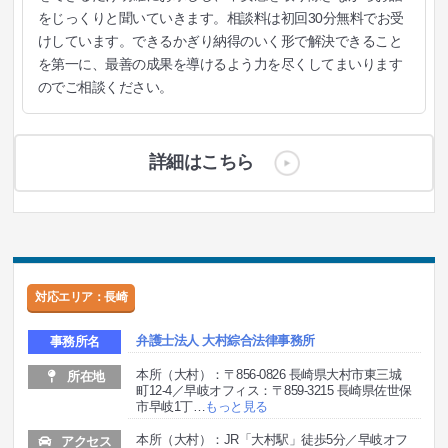
をじっくりと聞いていきます。相談料は初回30分無料でお受
けしています。できるかぎり納得のいく形で解決できること
を第一に、最善の成果を導けるよう力を尽くしてまいります
のでご相談ください。
詳細はこちら
対応エリア：長崎
弁護士法人 大村綜合法律事務所
事務所名
本所（大村）：〒856-0826 長崎県大村市東三城
所在地
町12-4／早岐オフィス：〒859-3215 長崎県佐世保
市早岐1丁
…
もっと見る
本所（大村）：JR「大村駅」徒歩5分／早岐オフ
アクセス