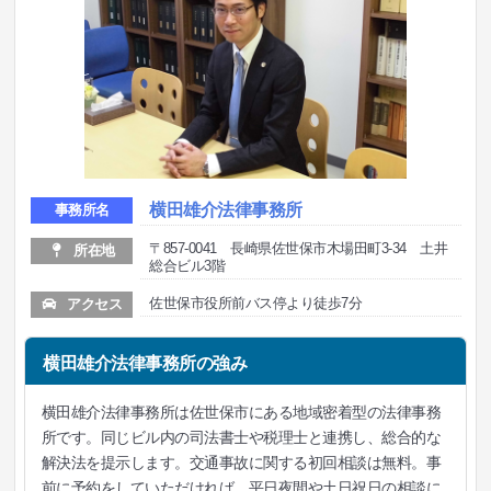
横田雄介法律事務所
事務所名
〒857-0041 長崎県佐世保市木場田町3-34 土井
所在地
総合ビル3階
佐世保市役所前バス停より徒歩7分
アクセス
横田雄介法律事務所の強み
横田雄介法律事務所は佐世保市にある地域密着型の法律事務
所です。同じビル内の司法書士や税理士と連携し、総合的な
解決法を提示します。交通事故に関する初回相談は無料。事
前に予約をしていただければ、平日夜間や土日祝日の相談に