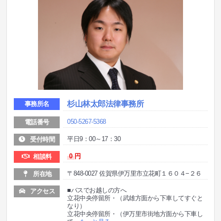
杉山林太郎法律事務所
事務所名
050-5267-5368
電話番号
平日9：00～17：30
受付時間
0
円
相談料
〒848-0027 佐賀県伊万里市立花町１６０４−２６
所在地
■バスでお越しの方へ
アクセス
立花中央停留所・（武雄方面から下車してすぐと
なり）
立花中央停留所・（伊万里市街地方面から下車し