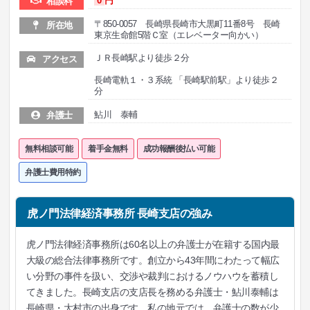
0
円
相談料
〒850-0057 長崎県長崎市大黒町11番8号 長崎
所在地
東京生命館5階Ｃ室（エレベーター向かい）
ＪＲ長崎駅より徒歩２分
アクセス
長崎電軌１・３系統 「長崎駅前駅」より徒歩２
分
鮎川 泰輔
弁護士
無料相談可能
着手金無料
成功報酬後払い可能
弁護士費用特約
虎ノ門法律経済事務所 長崎支店の強み
虎ノ門法律経済事務所は60名以上の弁護士が在籍する国内最
大級の総合法律事務所です。創立から43年間にわたって幅広
い分野の事件を扱い、交渉や裁判におけるノウハウを蓄積し
てきました。長崎支店の支店長を務める弁護士・鮎川泰輔は
長崎県・大村市の出身です。私の地元では、弁護士の数が少