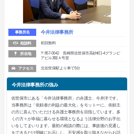
今井法律事務所
事務所名
初回無料
相談料
〒857-0042 長崎県佐世保市高砂町1-4グランビ
所在地
アビル3階Ａ号室
北佐世保駅より車で5分
アクセス
今井法律事務所の強み
佐世保市にある「今井法律事務所」の弁護士、今井洋です。
当事務所は「依頼者の利益の最大化」をモットーに、依頼主
の方に喜んでいただける弁護士事務所を目指しています。多
くの方々が幸福に暮らせる環境となるよう法律分野のお手伝
いをしてまいります。最初の相談の際には、事故後の見通し
をできるだけ明確にお示しし、不安感を取り除きながらお話