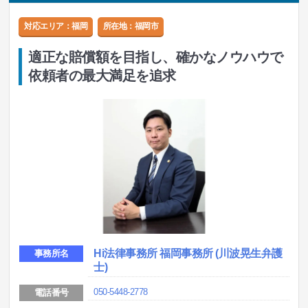
対応エリア：福岡
所在地：
福岡市
適正な賠償額を目指し、確かなノウハウで
依頼者の最大満足を追求
Hi法律事務所 福岡事務所 (川波晃生弁護
事務所名
士)
050-5448-2778
電話番号