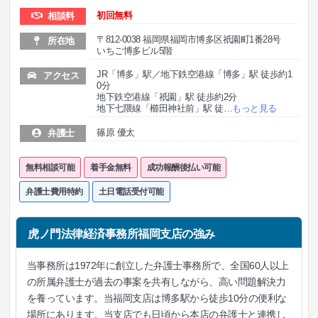
初回無料
相談料
〒812-0038 福岡県福岡市博多区祇園町1番28号
所在地
いちご博多ビル5階
JR「博多」駅／地下鉄空港線「博多」駅 徒歩約1
アクセス
0分
地下鉄空港線「祇園」駅 徒歩約2分
地下七隈線「櫛田神社前」駅 徒
…
もっと見る
篠原 優太
弁護士
無料相談可能
着手金無料
成功報酬後払い可能
弁護士費用特約
土日電話受付可能
虎ノ門法律経済事務所福岡支店の強み
当事務所は1972年に創立した弁護士事務所で、全国60人以上
の所属弁護士が過去の事案を共有しながら、高い問題解決力
を養っています。当福岡支店は博多駅から徒歩10分の便利な
場所にあります。当支店でも日頃から本店の弁護士と連携し