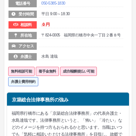
050-5385-1830
電話番号
平日 9:00～18:30
受付時間
0
円
相談料
〒824-0005 福岡県行橋市中央一丁目２番８号
所在地
アクセス
水島 達哉
弁護士
無料相談可能
着手金無料
成功報酬後払い可能
弁護士費用特約
京築総合法律事務所の強み
福岡県行橋市にある「京築総合法律事務所」の代表弁護士・
水島達哉です。法律事務所というと、「怖い」「冷たい」な
どのイメージを持つ方もおられるかと思います。当職はいつ
でも「気軽に相談いただける法律事務所」を目指し、故郷で