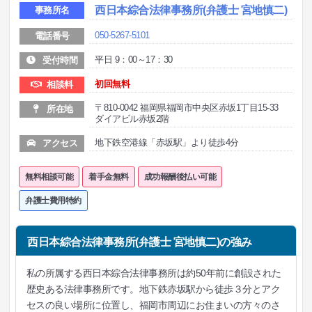
西日本綜合法律事務所(弁護士 宮地慎二)
事務所名
050-5267-5101
電話番号
平日 9：00～17：30
受付時間
初回無料
相談料
〒810-0042 福岡県福岡市中央区赤坂1丁目15-33
所在地
ダイアビル赤坂2階
地下鉄空港線「赤坂駅」より徒歩4分
アクセス
無料相談可能
着手金無料
成功報酬後払い可能
弁護士費用特約
西日本綜合法律事務所(弁護士 宮地慎二)の強み
私の所属する西日本綜合法律事務所は約50年前に創設された
歴史ある法律事務所です。地下鉄赤坂駅から徒歩３分とアク
セスの良い場所に位置し、福岡市周辺にお住まいの方々のさ