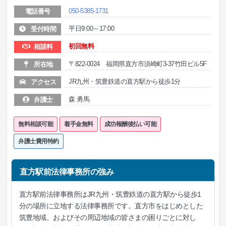
050-5385-1731
電話番号
平日9:00～17:00
受付時間
初回無料
相談料
〒822-0024 福岡県直方市須崎町3-37竹田ビル5F
所在地
JR九州・筑豊鉄道の直方駅から徒歩1分
アクセス
森 勇馬
弁護士
無料相談可能
着手金無料
成功報酬後払い可能
弁護士費用特約
直方駅前法律事務所の強み
直方駅前法律事務所はJR九州・筑豊鉄道の直方駅から徒歩1
分の場所に立地する法律事務所です。直方市をはじめとした
筑豊地域、およびその周辺地域の皆さまの困りごとに対し