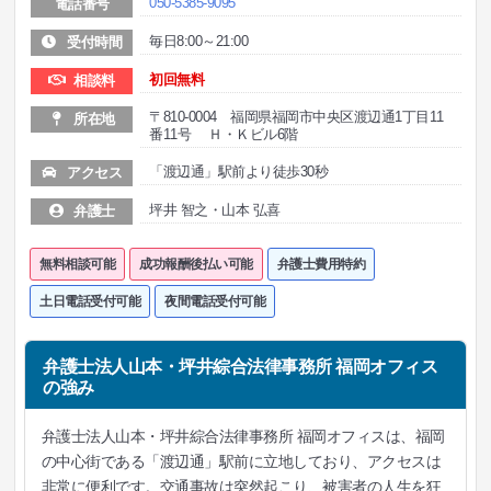
050-5385-9095
電話番号
毎日8:00～21:00
受付時間
初回無料
相談料
〒810-0004 福岡県福岡市中央区渡辺通1丁目11
所在地
番11号 Ｈ・Ｋビル6階
「渡辺通」駅前より徒歩30秒
アクセス
坪井 智之・山本 弘喜
弁護士
無料相談可能
成功報酬後払い可能
弁護士費用特約
土日電話受付可能
夜間電話受付可能
弁護士法人山本・坪井綜合法律事務所 福岡オフィス
の強み
弁護士法人山本・坪井綜合法律事務所 福岡オフィスは、福岡
の中心街である「渡辺通」駅前に立地しており、アクセスは
非常に便利です。交通事故は突然起こり、被害者の人生を狂