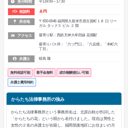
平日9:00～17:30
受付時間
0
円
相談料
〒830-0046 福岡県久留米市原古賀町１８ 11 リー
所在地
ガル タックス ビル ２ 階
最寄り駅：西鉄天神大牟田線 花畑駅
アクセス
最寄りバス停：「六ツ門口」「六反畑」「本町六
丁目」
椛島 隆
弁護士
無料相談可能
着手金無料
成功報酬後払い可能
弁護士費用特約
からたち法律事務所の強み
からたち法律事務所という事務所名は、北原白秋が作詞した
「からたちの花」という唄から名付けました。現在は男性と
女性の２名の弁護士が在籍し、福岡筑後地区にお住まいの方