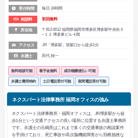
毎日 24時間
受付時間
初回無料
相談料
〒812-0012 福岡県福岡市博多区博多駅中央街５
所在地
−１２ 博多東ビル４階
JR「博多駅」筑紫口から徒歩1分
アクセス
田代 純一
弁護士
無料相談可能
着手金無料
成功報酬後払い可能
弁護士費用特約
土日電話受付可能
夜間電話受付可能
ネクスパート法律事務所 福岡オフィスの強み
ネクスパート法律事務所・福岡オフィスは、JR博多駅から徒
歩1分という交通アクセスの良い場所に位置する弁護士事務所
です。弁護士の元嶋亮はこれまで多くの交通事故の相談案件
を手掛けており、死亡事故や高次脳機能障害から頚椎捻挫な