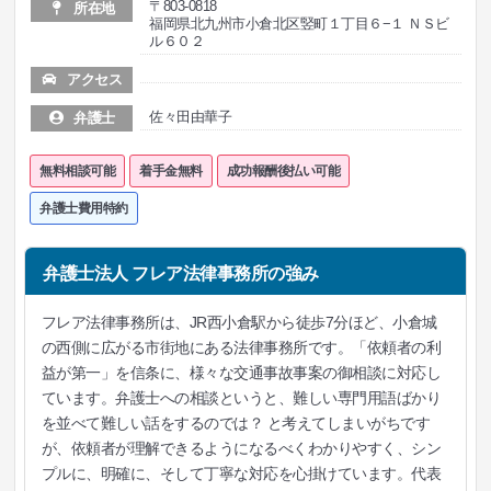
〒803-0818
所在地
福岡県北九州市小倉北区竪町１丁目６−１ ＮＳビ
ル６０２
アクセス
佐々田由華子
弁護士
無料相談可能
着手金無料
成功報酬後払い可能
弁護士費用特約
弁護士法人 フレア法律事務所の強み
フレア法律事務所は、JR西小倉駅から徒歩7分ほど、小倉城
の西側に広がる市街地にある法律事務所です。「依頼者の利
益が第一」を信条に、様々な交通事故事案の御相談に対応し
ています。弁護士への相談というと、難しい専門用語ばかり
を並べて難しい話をするのでは？ と考えてしまいがちです
が、依頼者が理解できるようになるべくわかりやすく、シン
プルに、明確に、そして丁寧な対応を心掛けています。代表