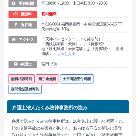
平日9:00〜19:00、土日祝日8:00〜20:00
受付時間
初回無料
相談料
〒810-0004 福岡県福岡市中央区渡辺通3-6-15 TT
所在地
天神南ビル 10階
「天神バスセンター」より徒歩5分
アクセス
「西鉄福岡駅（天神）」より徒歩5分
地下鉄七隈線「天神南駅」より徒歩3分・「渡辺
通駅」
…
もっと見る
宮田 卓弥
弁護士
無料相談可能
着手金無料
土日電話受付可能
夜間電話受付可能
弁護士法人たくみ法律事務所の強み
弁護士法人たくみ法律事務所は、20年以上に渡って福岡・九
州の交通事故の被害者が抱える、あらゆる不安の解決に長年
取り組んできた法律事務所です。全国でも珍しい被害者側専