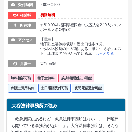
7:00〜23:00
受付時間
初回無料
相談料
〒810-0041 福岡県福岡市中央区大名2-10-3シャン
所在地
ボール大名C棟502
【電車】
アクセス
地下鉄空港線赤坂駅５番出口徒歩１分。
中央区区役所の目の前にある１階に生そばウエス
ト、珈琲舎のだが入っている赤
…
もっと見る
大谷 有紀
弁護士
無料相談可能
着手金無料
成功報酬後払い可能
弁護士費用特約
土日電話受付可能
夜間電話受付可能
大谷法律事務所の強み
「救急病院はあるけど、救急法律事務所はない…」「日曜日
も開いている事務所がない…」。大谷法律事務所は、そんな