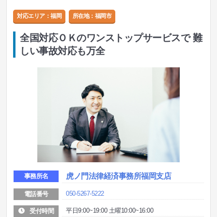
対応エリア：福岡
所在地：
福岡市
全国対応ＯＫのワンストップサービスで 難
しい事故対応も万全
虎ノ門法律経済事務所福岡支店
事務所名
050-5267-5222
電話番号
平日9:00~19:00 土曜10:00~16:00
受付時間