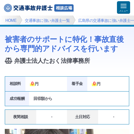
HOME
交通事故に強い弁護士一覧
広島県の交通事故に強い弁護士
被害者のサポートに特化！事故直後
から専門的アドバイスを行います
弁護士法人たおく法律事務所
0
0
相談料
着手金
円
円
成功報酬
回収額
から
-
-
夜間相談
土日対応