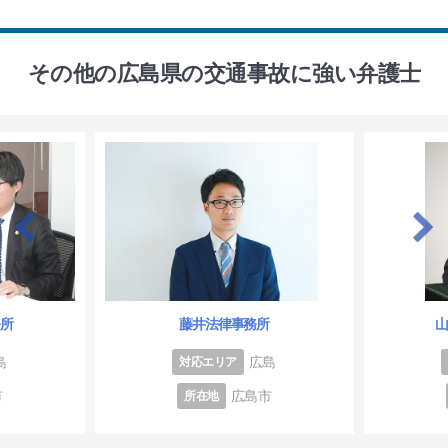
その他の広島県の交通事故に強い弁護士
務所
藤井法律事務所
島
広島
対応エリア
市
広島市
所在地