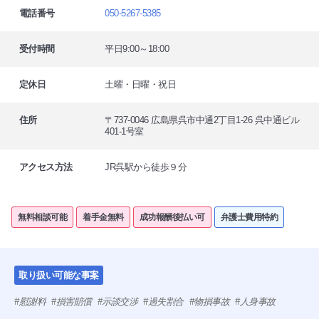
電話番号
050-5267-5385
受付時間
平日9:00～18:00
定休日
土曜・日曜・祝日
住所
〒737-0046 広島県呉市中通2丁目1-26 呉中通ビル
401-1号室
アクセス方法
JR呉駅から徒歩９分
無料相談可能
着手金無料
成功報酬後払い可
弁護士費用特約
取り扱い可能な事案
慰謝料
損害賠償
示談交渉
過失割合
物損事故
人身事故