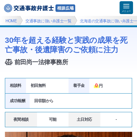
HOME
交通事故に強い弁護士一覧
北海道の交通事故に強い弁護士
30年を超える経験と実践の成果を死
亡事故・後遺障害のご依頼に注力
前田尚一法律事務所
0
相談料
初回無料
着手金
円
成功報酬
回収額
から
-
夜間相談
可能
土日対応