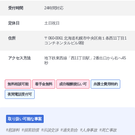
受付時間
24時間対応
定休日
土日祝日
住所
〒060-0061 北海道札幌市中央区南１条西11丁目1
コンチネンタルビル9階
アクセス方法
地下鉄東西線「西11丁目駅」2番出口から右へ45
秒
無料相談可能
着手金無料
成功報酬後払い可
弁護士費用特約
夜間電話受付可
取り扱い可能な事案
慰謝料
損害賠償
示談交渉
過失割合
人身事故
死亡事故