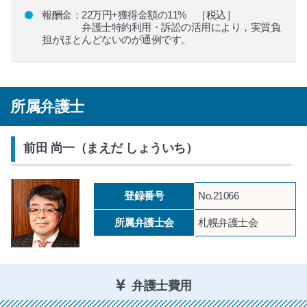
報酬金：22万円+獲得金額の11% ［税込］
弁護士特約利用・訴訟の活用により，実質負
担がほとんどないのが通例です。
所属弁護士
前田 尚一（まえだ しょういち）
登録番号
No.21066
所属弁護士会
札幌弁護士会
弁護士費用