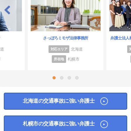
所
さっぽろミモザ法律事務所
弁護士法人
海道
北海道
対応エリア
市
札幌市
所在地
1
2
3
4
北海道の交通事故に強い弁護士
札幌市の交通事故に強い弁護士