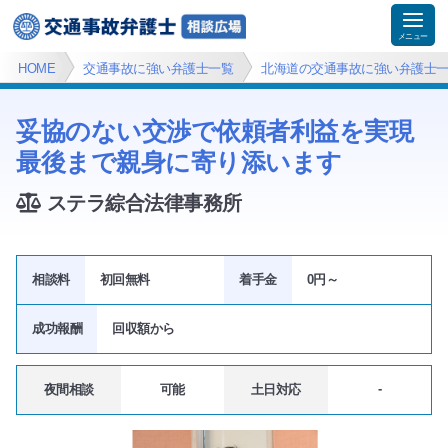
HOME
交通事故に強い弁護士一覧
北海道の交通事故に強い弁護士
妥協のない交渉で依頼者利益を実現
最後まで親身に寄り添います
ステラ綜合法律事務所
相談料
初回無料
着手金
0円～
成功報酬
回収額から
-
夜間相談
可能
土日対応