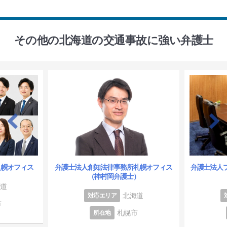
その他の北海道の交通事故に強い弁護士
札幌オフィス
弁護士法人創知法律事務所札幌オフィス
弁護士法人
（神村岡弁護士）
海道
北海道
対応エリア
市
札幌市
所在地