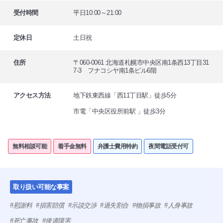
受付時間
平日10:00～21:00
定休日
土日祝
住所
〒060-0061 北海道札幌市中央区南1条西13丁目31
7-3 フナコシヤ南1条ビル6階
アクセス方法
地下鉄東西線「西11丁目駅」徒歩5分
市電「中央区役所前駅 」徒歩3分
無料相談可能
着手金無料
弁護士費用特約
夜間電話受付可
取り扱い可能な事案
慰謝料
損害賠償
示談交渉
過失割合
物損事故
人身事故
死亡事故
後遺障害