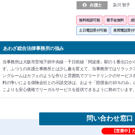
染川 智子
弁護士
無料相談可能
着手金無料
成
土日電話受付可能
夜間電話受付
あわざ総合法律事務所の強み
当事務所は大阪市営地下鉄中央線・千日前線「阿波座」駅の１番出口か
す。ふつうの弁護士事務所とは少し趣を変えて、当事務所ではリラック
ングルームはカフェのような作りと雰囲気でフリードリンクのサービス
料の争いによる保険会社との示談交渉は、およそ「賠償金の10％のみ」
こよりも安心価格でリーガルサービスを提供できるように努めています
問い合わせ窓口
【営業中】