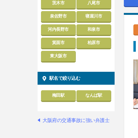
茨木市
八尾市
泉佐野市
寝屋川市
河内長野市
和泉市
箕面市
柏原市
東大阪市
駅名で絞り込む
梅田駅
なんば駅
大阪府の交通事故に強い弁護士