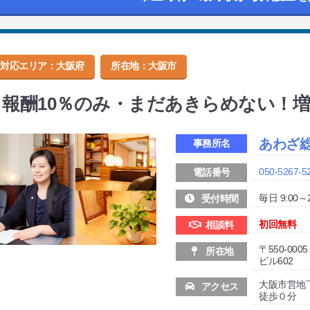
対応エリア：大阪府
所在地：
大阪市
報酬10％のみ・まだあきらめない！
あわざ
事務所名
050-5267-5
電話番号
毎日 9:00～2
受付時間
初回無料
相談料
〒550-0
所在地
ビル602
大阪市営地
アクセス
徒歩０分