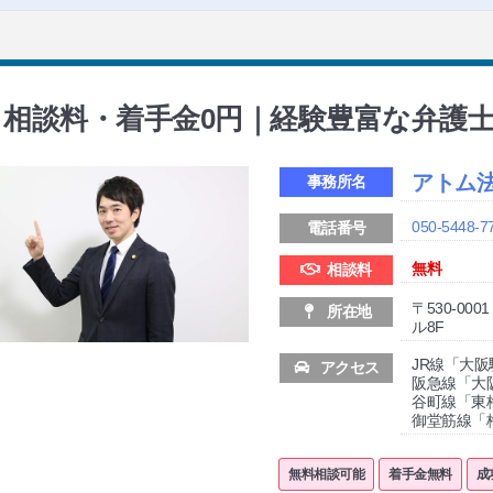
相談料・着手金0円｜経験豊富な弁護
アトム
事務所名
050-5448-7
電話番号
無料
相談料
〒530-00
所在地
ル8F
JR線「大阪
アクセス
阪急線「大
谷町線「東
御堂筋線「
無料相談可能
着手金無料
成