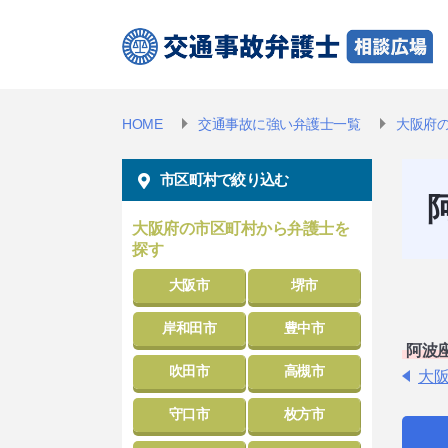
HOME
交通事故に強い弁護士一覧
大阪府
市区町村で絞り込む
大阪府の市区町村から弁護士を
探す
大阪市
堺市
岸和田市
豊中市
阿波
吹田市
高槻市
大
守口市
枚方市