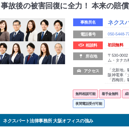
事故後の被害回復に全力！ 本来の賠
ネクス
事務所名
050-5448-7
電話番号
初回無料
相談料
〒530-0
所在地
ム・タナカ
「北新地」
アクセス
阪神電車「
「西梅田」
無料相談可能
着手金無料
成
夜間電話受付可能
ネクスパート法律事務所 大阪オフィスの強み