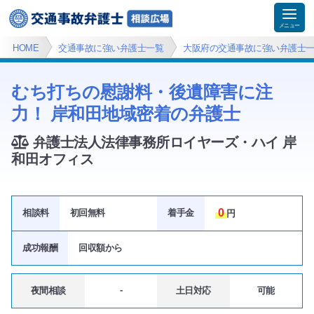
HOME
交通事故に強い弁護士一覧
大阪府の交通事故に強い弁護士
むち打ちの慰謝料・後遺障害に注
力！ 岸和田地域密着の弁護士
弁護士法人法律事務所ロイヤーズ・ハイ 岸
和田オフィス
0
相談料
初回無料
着手金
円
成功報酬
回収額
から
-
夜間相談
土日対応
可能