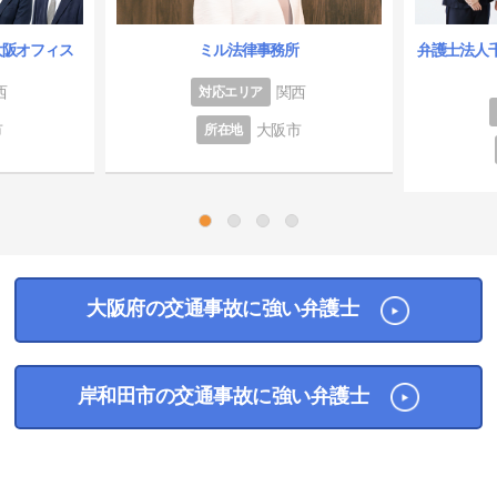
大阪オフィス
ミル法律事務所
弁護士法人
西
関西
対応エリア
市
大阪市
所在地
1
2
3
4
大阪府の交通事故に強い弁護士
岸和田市の交通事故に強い弁護士