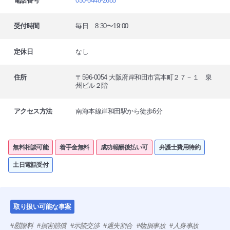
電話番号
050-5448-2685
受付時間
毎日 8:30〜19:00
定休日
なし
住所
〒596-0054 大阪府岸和田市宮本町２７－１ 泉
州ビル２階
アクセス方法
南海本線岸和田駅から徒歩6分
無料相談可能
着手金無料
成功報酬後払い可
弁護士費用特約
土日電話受付
取り扱い可能な事案
慰謝料
損害賠償
示談交渉
過失割合
物損事故
人身事故