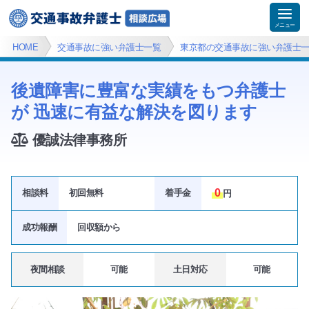
HOME
交通事故に強い弁護士一覧
東京都の交通事故に強い弁護士
後遺障害に豊富な実績をもつ弁護士
が 迅速に有益な解決を図ります
優誠法律事務所
0
相談料
初回無料
着手金
円
成功報酬
回収額
から
夜間相談
可能
土日対応
可能