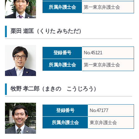
所属弁護士会
第一東京弁護士会
栗田 道匡（くりた みちただ）
登録番号
No.45121
所属弁護士会
第一東京弁護士会
牧野 孝二郎（まきの こうじろう）
登録番号
No.47177
所属弁護士会
東京弁護士会