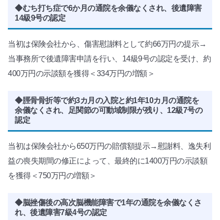
◆むち打ち症で6か月の通院を余儀なくされ、後遺障害
14級9号の認定
当初は保険会社から、傷害慰謝料として約66万円の提示→
当事務所で後遺障害申請を行い、14級9号の認定を受け、約
400万円の示談額を獲得＜334万円の増額＞
◆脛骨骨折等で約3カ月の入院と約1年10カ月の通院を
余儀なくされ、足関節の可動域制限が残り、12級7号の
認定
当初は保険会社から650万円の賠償額提示→慰謝料、逸失利
益の喪失期間の修正によって、最終的に1400万円の示談額
を獲得＜750万円の増額＞
◆脳挫傷後の高次脳機能障害で1年の通院を余儀なくさ
れ、後遺障害7級4号の認定