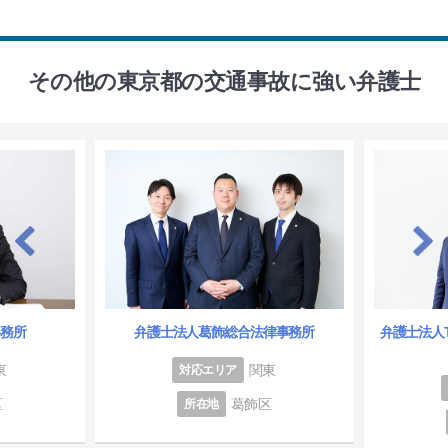
その他の東京都の交通事故に強い弁護士
事務所
弁護士法人葛飾総合法律事務所
弁護士法人
東
関東
対応エリア
区
葛飾区
所在地