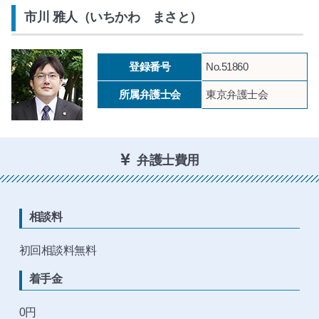
市川 雅人（いちかわ まさと）
登録番号
No.51860
所属弁護士会
東京弁護士会
弁護士費用
相談料
初回相談料無料
着手金
0円